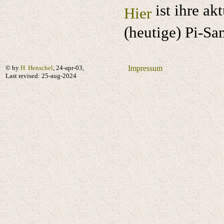
ist ihre a
Hier
(heutige) Pi-S
© by
H. Henschel
, 24-apr-03,
Impressum
Last revised:
25-aug-2024