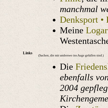
manchmal we
Denksport • 
Meine
Logar
Westentasch
Links
(Sachen, die mir anderswo ins Auge gefallen sind.)
Die
Friedens
ebenfalls vo
2004 gepfleg
Kirchengeme