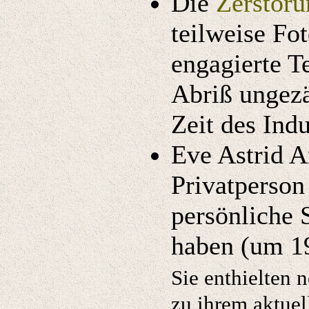
Die
Zerstöru
teilweise Fo
engagierte T
Abriß ungezä
Zeit des Ind
Eve Astrid 
Privatperson
persönliche 
haben (um 1
Sie enthielten
zu ihrem aktuel