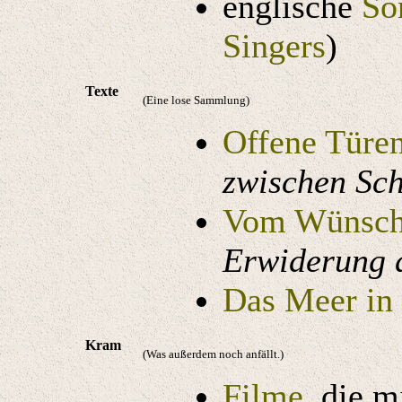
englische
So
Singers
)
Texte
(Eine lose Sammlung)
Offene Türe
zwischen Sc
Vom Wünsch
Erwiderung 
Das Meer in
Kram
(Was außerdem noch anfällt.)
Filme
, die m